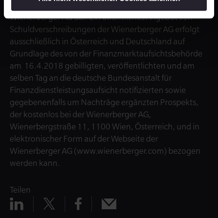
von Wertpapieren (Schuldverschreibungen) der
Wienerberger AG dar. Ein öffentliches Angebot von
Schuldverschreibungen der Wienerberger AG erfolgt
ausschließlich in Österreich und Deutschland auf
Grundlage des von der Finanzmarktaufsichtsbehörde
am 16.4.2018 gebilligten, veröffentlichten und am
selben Tag an die deutsche Bundesanstalt für
Finanzdienstleistungsaufsicht notifizierten sowie
gegebenenfalls um Nachträge ergänzten Prospekts,
der kostenlos bei der Wienerberger AG,
Wienerbergstraße 11, 1100 Wien, Österreich, und in
elektronischer Form auf der Webseite der
Wienerberger AG (www.wienerberger.com) bezogen
werden kann.
Teilen
Teilen
Teilen
Teilen
Teilen
x
mail
linkedin
facebook