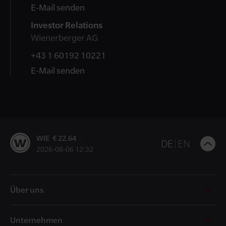
E-Mail senden
Investor Relations
Wienerberger AG
+43 1 60192 10221
E-Mail senden
WIE € 22.64
B
DE
EN
2026-08-06 12:32
t
t
Über uns
Unternehmen