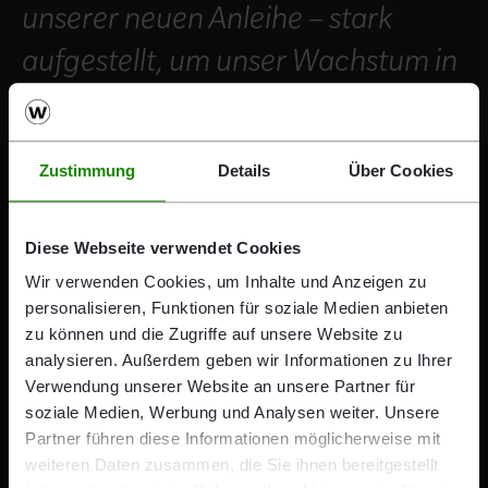
unserer neuen Anleihe – stark
aufgestellt, um unser Wachstum in
allen Bereichen aktiv
voranzutreiben.
Zustimmung
Details
Über Cookies
Heimo Scheuch
CEO
Diese Webseite verwendet Cookies
Wir verwenden Cookies, um Inhalte und Anzeigen zu
personalisieren, Funktionen für soziale Medien anbieten
Der Verkauf des Geschäfts für
zu können und die Zugriffe auf unsere Website zu
Betonflächenbefestigung in Österreich wurde am 13.
analysieren. Außerdem geben wir Informationen zu Ihrer
April 2018 von der Wettbewerbsbehörde genehmigt.
Verwendung unserer Website an unsere Partner für
Dieser umfasst die österreichischen
soziale Medien, Werbung und Analysen weiter. Unsere
Geschäftsaktivitäten der Semmelrock Gruppe mit vier
Partner führen diese Informationen möglicherweise mit
Produktionsstandorten, der Verwaltung in Klagenfurt
weiteren Daten zusammen, die Sie ihnen bereitgestellt
sowie die Übernahme der Belegschaft. Das Closing ist