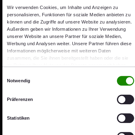
Kepler Cheuvreux Autumn Conference 2026,
Wir verwenden Cookies, um Inhalte und Anzeigen zu
Paris (FR)
personalisieren, Funktionen für soziale Medien anbieten zu
09.09.2026
können und die Zugriffe auf unsere Website zu analysieren.
Außerdem geben wir Informationen zu Ihrer Verwendung
Herunterladen.ics
unserer Website an unsere Partner für soziale Medien,
Werbung und Analysen weiter. Unsere Partner führen diese
Informationen möglicherweise mit weiteren Daten
Baader Investment Conference 2026,
zusammen, die Sie ihnen bereitgestellt haben oder die sie
München (DE)
im Rahmen Ihrer Nutzung der Dienste gesammelt haben.
22.09.2026
Einwilligungsauswahl
Notwendig
Herunterladen.ics
Präferenzen
Bank of America Building Materials &
Construction Conference 2026, London (UK)
Statistiken
29.09.2026