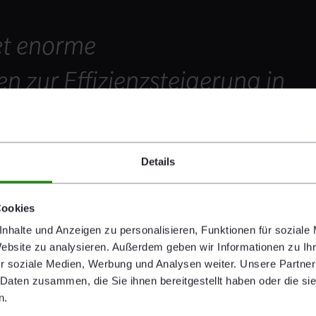
tet enorme
n zur Effizienzsteigerung in
ses Potenzial möchten wir
ie zu sparen und unsere
Details
zieren. Einmal mehr
Cookies
die Vorreiterrolle in der
nhalte und Anzeigen zu personalisieren, Funktionen für soziale
Website zu analysieren. Außerdem geben wir Informationen zu I
beginnt
r soziale Medien, Werbung und Analysen weiter. Unsere Partner
 Daten zusammen, die Sie ihnen bereitgestellt haben oder die s
kzessive im
n.