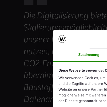
Die Digitalisierung bie
Skalierungsmöglichkeite
unserer Produktion. Die
nutzen, um rasch Energ
Zustimmung
CO2-Emissionen zu redu
Diese Webseite verwendet 
übernimmt Wienerberger 
Wir verwenden Cookies, um I
und die Zugriffe auf unsere 
Baustoffindustrie und 
Website an unsere Partner fü
möglicherweise mit weiteren
Datenanalysemodelle su
der Dienste gesammelt habe