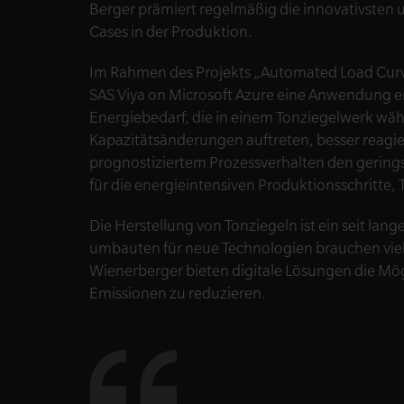
Berger prämiert regelmäßig die innovativsten u
Cases in der Produktion.
Im Rahmen des Projekts „Automated Load Curv
SAS Viya on Microsoft Azure eine Anwendung e
Energiebedarf, die in einem Tonziegelwerk wä
Kapazitätsänderungen auftreten, besser reagi
prognostiziertem Prozessverhalten den gerin
für die energieintensiven Produktionsschritte,
Die Herstellung von Tonziegeln ist ein seit la
umbauten für neue Technologien brauchen viel
Wienerberger bieten digitale Lösungen die Mögl
Emissionen zu reduzieren.