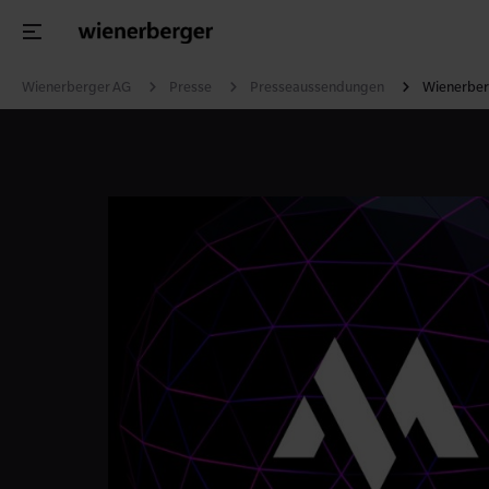
Wienerberger AG
Presse
Presseaussendungen
Wienerberg