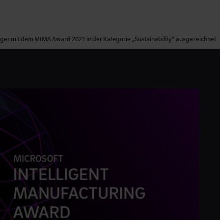
er mit dem MIMA Award 2021 in der Kategorie „Sustainability“ ausgezeichnet