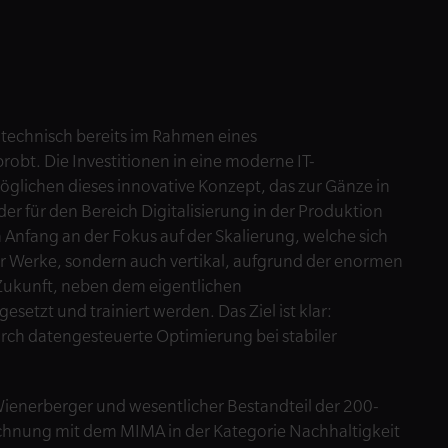
 technisch bereits im Rahmen eines
robt. Die Investitionen in eine moderne IT-
öglichen dieses innovative Konzept, das zur Gänze in
der für den Bereich Digitalisierung in der Produktion
on Anfang an der Fokus auf der Skalierung, welche sich
der Werke, sondern auch vertikal, aufgrund der enormen
Zukunft, neben dem eigentlichen
setzt und trainiert werden. Das Ziel ist klar:
ch datengesteuerte Optimierung bei stabiler
n Wienerberger und wesentlicher Bestandteil der 200-
chnung mit dem MIMA in der Kategorie Nachhaltigkeit