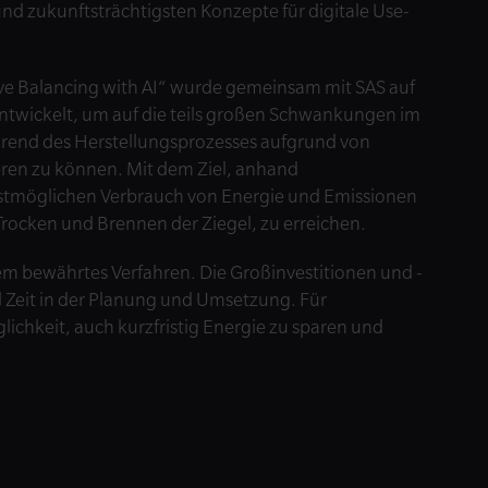
nd zukunftsträchtigsten Konzepte für digitale Use-
e Balancing with AI“ wurde gemeinsam mit SAS auf
ntwickelt, um auf die teils großen Schwankungen im
hrend des Herstellungsprozesses aufgrund von
eren zu können. Mit dem Ziel, anhand
gstmöglichen Verbrauch von Energie und Emissionen
 Trocken und Brennen der Ziegel, zu erreichen.
ngem bewährtes Verfahren. Die Großinvestitionen und -
 Zeit in der Planung und Umsetzung. Für
ichkeit, auch kurzfristig Energie zu sparen und