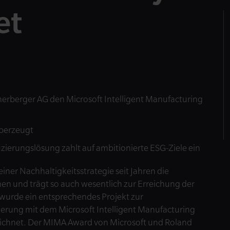
et
ienerberger AG den Microsoft Intelligent Manufacturing
überzeugt
zierungslösung zahlt auf ambitionierte ESG-Ziele ein
ner Nachhaltigkeitsstrategie seit Jahren die
n und trägt so auch wesentlich zur Erreichung der
 wurde ein entsprechendes Projekt zur
erung mit dem Microsoft Intelligent Manufacturing
eichnet. Der MIMA Award von Microsoft und Roland