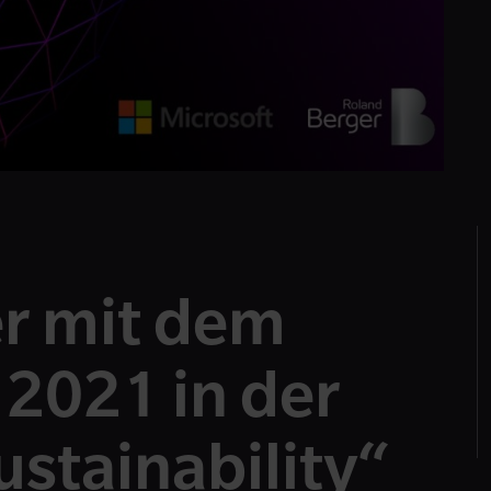
r mit dem
2021 in der
ustainability“