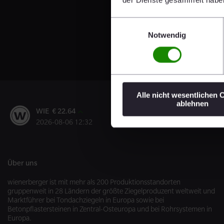
Einwilligungsauswahl
Notwendig
Alle nicht wesentlichen 
ablehnen
WIE € 22.64
2026-08-06 12:32
Über uns
wienerberger ist mit mehr als 200 Produktionsstandorten
gruppenweit in 28 Ländern der größte Ziegelproduzent weltweit und
Marktführer bei Tondachziegeln in Europa sowie bei
Betonpflastersteinen in Zentral-Osteuropa und bei Rohrsystemen in
Europa.