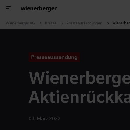
Wienerberger AG
Presse
Presseaussendungen
Wienerber
Presseaussendung
Wienerberge
Aktien­rück
04. März 2022