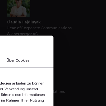
Claudia Hajdinyak
Head of Corporate Communications
Wienerberger AG
© Daniel Hinterramskogler
+43 664 8283183
E-Mail senden
Über Cookies
 Medien anbieten zu können
Alfredo Sibilia
hrer Verwendung unserer
Senior Officer Investor Relations
 führen diese Informationen
Wienerberger AG
ie im Rahmen Ihrer Nutzung
© © Katharina Schiffl