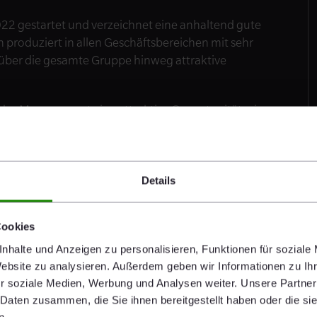
2022 gestartet und verzeichnet eine anhaltend gute
produziert in allen Geschäftsbereichen mit sehr
über die gesamte Gruppe hinweg attraktive
t das Management eine attraktive Opportunität, eigene
ollen bis zu rund 3% des Grundkapitals
maximale Kapitalbedarf beträgt 100 Mio. €.
 Aktien unter anderem für den Zukauf von
 klaren Mehrwert für die Aktionäre zu schaffen.
Details
Cookies
nhalte und Anzeigen zu personalisieren, Funktionen für soziale
Website zu analysieren. Außerdem geben wir Informationen zu I
r soziale Medien, Werbung und Analysen weiter. Unsere Partner
 Daten zusammen, die Sie ihnen bereitgestellt haben oder die s
n.