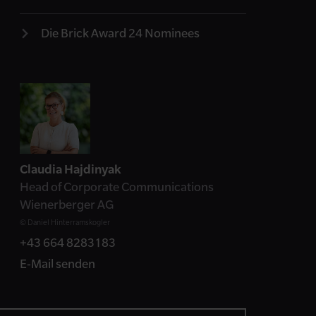
Die Brick Award 24 Nominees
Kontakt
Claudia Hajdinyak
Head of Corporate Communications
Wienerberger AG
© Daniel Hinterramskogler
+43 664 8283183
E-Mail senden