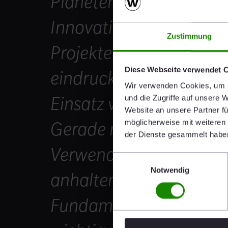
Planeten zu schonen. Di
Innovationskraft sehen 
Zustimmung
Projekten des Brick Awa
Diese Webseite verwendet 
eindrucksvoll, welches P
Wir verwenden Cookies, um I
Einsatz von unterschied
und die Zugriffe auf unsere 
Website an unsere Partner fü
möglicherweise mit weiteren
Gerade ressourceneffiz
der Dienste gesammelt habe
Verwendung lokaler Mate
Einwilligungsauswahl
Notwendig
anhaltender Trend, son
Fundament für nachhal