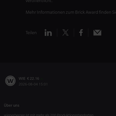
veröffentlicht.
Mehr Informationen zum Brick Award finden S
Teilen
Teilen
Teilen
Teilen
Teilen
x
mail
linkedin
facebook
WIE € 22.16
2026-08-04 15:01
Über uns
wienerberger ist mit mehr als 200 Produktionsstandorten