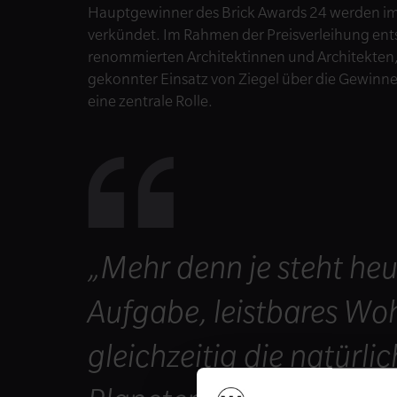
Hauptgewinner des Brick Awards 24 werden im
verkündet. Im Rahmen der Preisverleihung ents
renommierten Architektinnen und Architekten, 
gekonnter Einsatz von Ziegel über die Gewinner
eine zentrale Rolle.
„Mehr denn je steht heut
Aufgabe, leistbares Wo
gleichzeitig die natürl