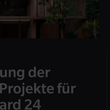
© Trieu Chien
hung der
Projekte für
ard 24