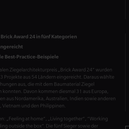
Brick Award 24 in fünf Kategorien
ingereicht
de Best-Practice-Beispiele
alen Ziegelarchitekturpreis „Brick Award 24“ wurden
 Projekte aus 54 Ländern eingereicht. Daraus wählte
chungen aus, die mit dem Baumaterial Ziegel
en konnten. Davon kommen diesmal 31 aus Europa,
en aus Nordamerika, Australien, Indien sowie anderen
d, Vietnam und den Philippinen.
hen: „Feeling at home“, „Living together“, “Working
ing outside the box”. Die fünf Sieger sowie der