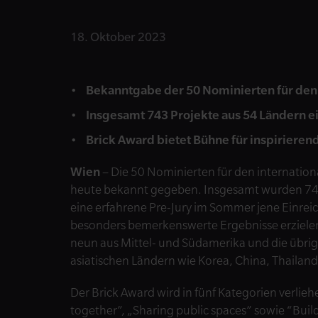
18. Oktober 2023
Bekanntgabe der 50 Nominierten für den 
Insgesamt 743 Projekte aus 54 Ländern e
Brick Award bietet Bühne für inspirieren
Wien
– Die 50 Nominierten für den internation
heute bekannt gegeben. Insgesamt wurden 743
eine erfahrene Pre-Jury im Sommer jene Einrei
besonders bemerkenswerte Ergebnisse erziel
neun aus Mittel- und Südamerika und die übrig
asiatischen Ländern wie Korea, China, Thailan
Der Brick Award wird in fünf Kategorien verlie
together”, „Sharing public spaces” sowie “Build