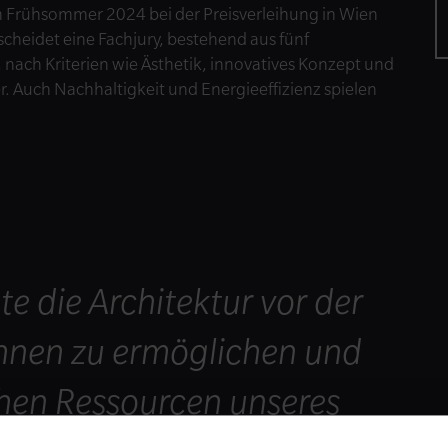
 Frühsommer 2024 bei der Preisverleihung in Wien
cheidet eine Fachjury, bestehend aus fünf
nach Kriterien wie Ästhetik, innovatives Konzept und
. Auch Nachhaltigkeit und Energieeffizienz spielen
e die Architektur vor der
hnen zu ermöglichen und
ichen Ressourcen unseres