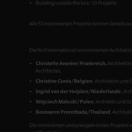
Building outside the box: 10 Projekte
Alle 50 nominierten Projekte können bereits au
Die fünf international renommierten Architekti
Christelle Avenier/Frankreich,
Architekti
Architectes,
Christine Conix/Belgien
, Architektin und
Ingrid van der Heijden/Niederlande
, Arc
Wojciech Malecki/Polen
, Architekt und G
Boonserm Premthada/Thailand
, Archite
Die nominierten und preisgekrönten Projekte