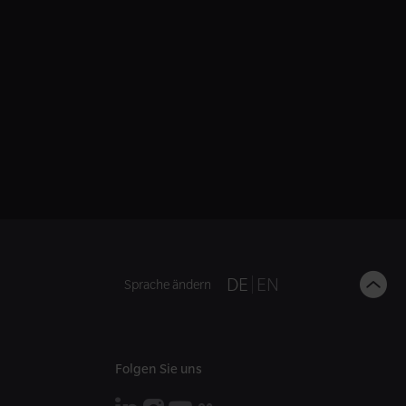
B
DE
EN
Sprache ändern
t
t
Folgen Sie uns