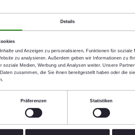
e dafür nötige
wir bei den nominierten
Details
rd 24. Sie zeigen
Cookies
otenzial im vielfältigen
nhalte und Anzeigen zu personalisieren, Funktionen für soziale
lichen Ziegeltypen steckt.
Website zu analysieren. Außerdem geben wir Informationen zu I
r soziale Medien, Werbung und Analysen weiter. Unsere Partner
 Daten zusammen, die Sie ihnen bereitgestellt haben oder die s
ientes Bauen und die
n.
rialien sind nicht nur ein
Präferenzen
Statistiken
dern das sprichwörtliche
tige Lebensqualität. Umso