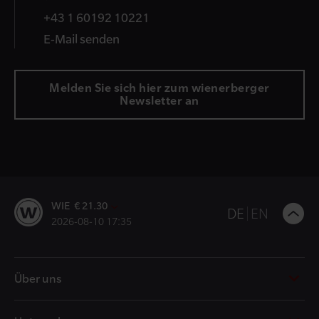
+43 1 60192 10221
E-Mail senden
Melden Sie sich hier zum wienerberger
Newsletter an
WIE € 21.30
B
DE
EN
2026-08-10 17:35
t
t
Über uns