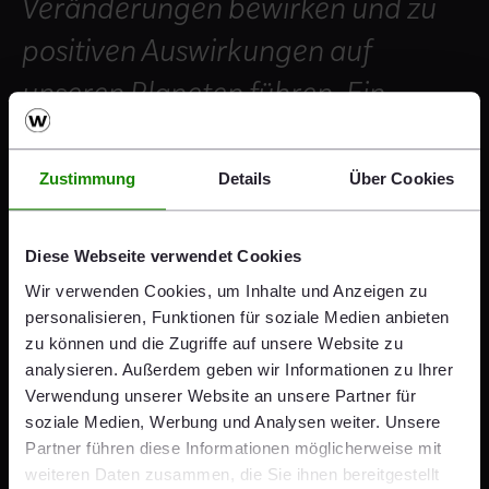
Veränderungen bewirken und zu
positiven Auswirkungen auf
unseren Planeten führen. Ein
eindeutiges Zeichen, dass wir die
richtigen Schritte gesetzt haben.
Zustimmung
Details
Über Cookies
Durch noch innovativere und
ökologischere Lösungen für
Diese Webseite verwendet Cookies
Wir verwenden Cookies, um Inhalte und Anzeigen zu
Neubau, Renovierung und
personalisieren, Funktionen für soziale Medien anbieten
Infrastruktur im Bereich Wasser-
zu können und die Zugriffe auf unsere Website zu
analysieren. Außerdem geben wir Informationen zu Ihrer
und Energiemanagement, sowie
Verwendung unserer Website an unsere Partner für
soziale Medien, Werbung und Analysen weiter. Unsere
durch unseren Einsatz für soziale
Partner führen diese Informationen möglicherweise mit
Themen, werden wir weiterhin die
weiteren Daten zusammen, die Sie ihnen bereitgestellt