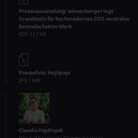
Presseaussendung: wienerberger legt
Grundstein für hochmodernes CO2-neutrales
Betondachstein-Werk
PDF 517 KB
Pressefoto: Hejőpapi
JPG 1 MB
Kontakt
Claudia Hajdinyak
Head of Corporate Communications