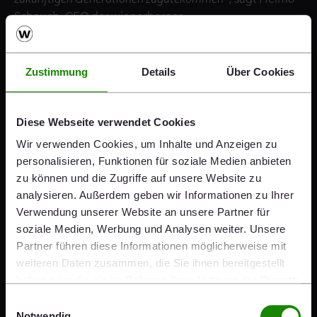
Scheuch, CEO der wienerberger.
Zustimmung
Details
Über Cookies
"Es war schon immer das Ziel von
Diese Webseite verwendet Cookies
wienerberger, die Lebensqualität
Wir verwenden Cookies, um Inhalte und Anzeigen zu
personalisieren, Funktionen für soziale Medien anbieten
der Menschen zu verbessern und
zu können und die Zugriffe auf unsere Website zu
neue Maßstäbe in der Bauindustrie
analysieren. Außerdem geben wir Informationen zu Ihrer
Verwendung unserer Website an unsere Partner für
zu setzen. Als Taktgeber in unserer
soziale Medien, Werbung und Analysen weiter. Unsere
Partner führen diese Informationen möglicherweise mit
Branche arbeiten wir stetig daran,
weiteren Daten zusammen, die Sie ihnen bereitgestellt
die Potenziale der Digitalisierung
haben oder die sie im Rahmen Ihrer Nutzung der Dienste
gesammelt haben.
Einwilligungsauswahl
voll auszuschöpfen. Mit dieser
Notwendig