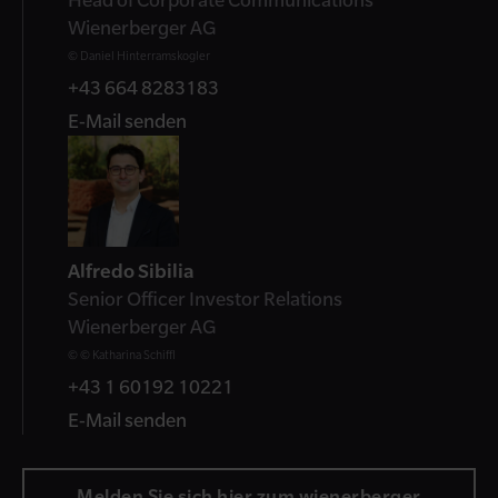
Wienerberger AG
© Daniel Hinterramskogler
+43 664 8283183
E-Mail senden
Alfredo Sibilia
Senior Officer Investor Relations
Wienerberger AG
© © Katharina Schiffl
+43 1 60192 10221
E-Mail senden
Melden Sie sich hier zum wienerberger