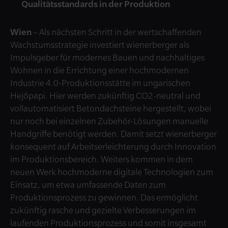
Qualitätsstandards in der Produktion
Wien
– Als nächsten Schritt in der wertschaffenden
Wachstumsstrategie investiert wienerberger als
Impulsgeber für modernes Bauen und nachhaltiges
Wohnen in die Errichtung einer hochmodernen
Industrie 4.0-Produktionsstätte im ungarischen
Hejőpapi. Hier werden zukünftig CO2-neutral und
vollautomatisiert Betondachsteine hergestellt, wobei
nur noch bei einzelnen Zubehör-Lösungen manuelle
Handgriffe benötigt werden. Damit setzt wienerberger
konsequent auf Arbeitserleichterung durch Innovation
im Produktionsbereich. Weiters kommen in dem
neuen Werk hochmoderne digitale Technologien zum
Einsatz, um etwa umfassende Daten zum
Produktionsprozess zu gewinnen. Das ermöglicht
zukünftig rasche und gezielte Verbesserungen im
laufenden Produktionsprozess und somit insgesamt