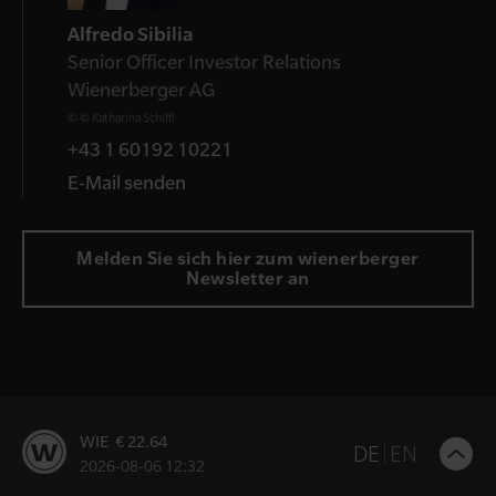
Alfredo Sibilia
Senior Officer Investor Relations
Wienerberger AG
© © Katharina Schiffl
+43 1 60192 10221
E-Mail senden
Melden Sie sich hier zum wienerberger
Newsletter an
WIE € 22.64
B
DE
EN
2026-08-06 12:32
t