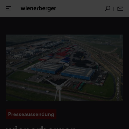
© wienerberger
Presseaussendung