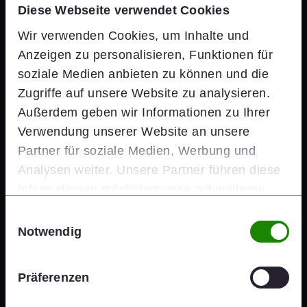
etwa 15%. Indem wir unsere
Diese Webseite verwendet Cookies
ehrgeizigen Ziele erreichen,
Wir verwenden Cookies, um Inhalte und
verbessern wir nicht nur die
Anzeigen zu personalisieren, Funktionen für
soziale Medien anbieten zu können und die
Lebensqualität der Menschen,
Zugriffe auf unsere Website zu analysieren.
sondern sind Teil der Lösung, wenn
Außerdem geben wir Informationen zu Ihrer
es um die Bewältigung des
Verwendung unserer Website an unsere
Partner für soziale Medien, Werbung und
Klimawandels und dessen
Analysen weiter. Unsere Partner führen diese
Auswirkungen geht."
Informationen möglicherweise mit weiteren
Daten zusammen, die Sie ihnen bereitgestellt
Einwilligungsauswahl
haben oder die sie im Rahmen Ihrer Nutzung
Notwendig
Heimo Scheuch
der Dienste gesammelt haben.
CEO
Daniel Hinterramskogler
Präferenzen
In den letzten Jahren hat wienerberger in seinem