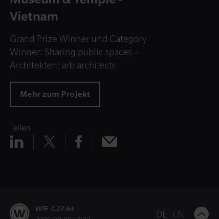
Vietnam
Grand Prize Winner und Category
Winner: Sharing public spaces –
Architekten: arb architects
Mehr zum Projekt
Teilen
Teilen
Teilen
Teilen
Teilen
x
mail
linkedin
facebook
WIE € 22.64
B
DE
EN