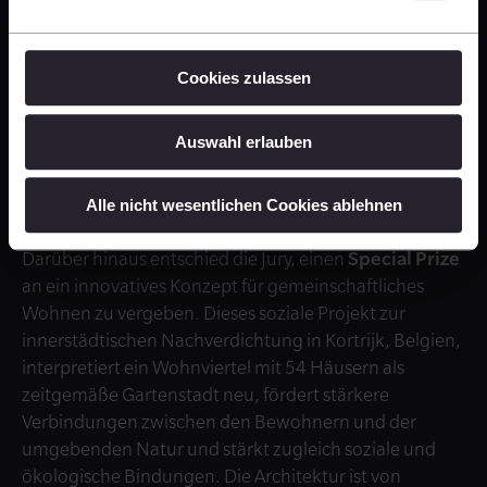
© Stijn Bollaert
Cookies zulassen
Auswahl erlauben
Ein soziales und städtebauliches Nachverdichtungsprojekt in Kortrijk –
Alle nicht wesentlichen Cookies ablehnen
MAKER
Darüber hinaus entschied die Jury, einen
Special Prize
an ein innovatives Konzept für gemeinschaftliches
Wohnen zu vergeben. Dieses soziale Projekt zur
innerstädtischen Nachverdichtung in Kortrijk, Belgien,
interpretiert ein Wohnviertel mit 54 Häusern als
zeitgemäße Gartenstadt neu, fördert stärkere
Verbindungen zwischen den Bewohnern und der
umgebenden Natur und stärkt zugleich soziale und
ökologische Bindungen. Die Architektur ist von