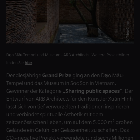
© Trieu Chien
Đạo Mẫu-Tempel und Museum - ARB Architects. Weitere Projektbilder
finden Sie
hier
.
Der diesjährige
Grand Prize
ging an den Đạo Mẫu-
Tempel und das Museum in Soc Son in Vietnam,
Gewinner der Kategorie
„Sharing public spaces
“. Der
Entwurf von ARB Architects für den Künstler Xuân Hinh
lässt sich von tief verwurzelten Traditionen inspirieren
und verbindet spirituelle Ästhetik mit dem
zeitgenössischen Leben, um auf dem 5.000 m² großen
Gelände ein Gefühl der Gelassenheit zu schaffen. Das
CO
-negative Projekt verwendete rund sechs Millionen
2