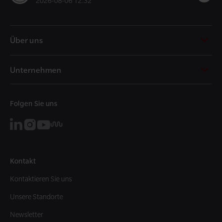
2026-08-06 12:32
t
t
Über uns
Unternehmen
Folgen Sie uns
Kontakt
Kontaktieren Sie uns
Unsere Standorte
Newsletter