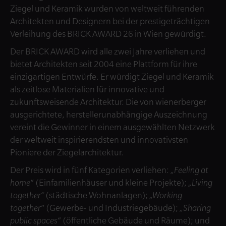
Ziegel und Keramik wurden von weltweit führenden
Architekten und Designern bei der prestigeträchtigen
Verleihung des BRICK AWARD 26 in Wien gewürdigt.
Der BRICK AWARD wird alle zwei Jahre verliehen und
bietet Architekten seit 2004 eine Plattform für ihre
einzigartigen Entwürfe. Er würdigt Ziegel und Keramik
als zeitlose Materialien für innovative und
zukunftsweisende Architektur. Die von wienerberger
ausgerichtete, herstellerunabhängige Auszeichnung
vereint die Gewinner in einem ausgewählten Netzwerk
der weltweit inspirierendsten und innovativsten
Pioniere der Ziegelarchitektur.
Der Preis wird in fünf Kategorien verliehen:
„Feeling at
home
“ (Einfamilienhäuser und kleine Projekte);
„Living
together“
(städtische Wohnanlagen);
„Working
together
“ (Gewerbe- und Industriegebäude);
„Sharing
public spaces
“ (öffentliche Gebäude und Räume); und