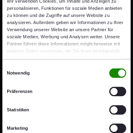
Wir verwenden Cookies, um Inhalte und Anzeigen zu
im „Endless Brick Playground“ erhaltenen
personalisieren, Funktionen für soziale Medien anbieten
Konstruktionen unzählige Möglichkeiten formaler und
zu können und die Zugriffe auf unsere Website zu
räumlicher Gestaltung.
analysieren. Außerdem geben wir Informationen zu Ihrer
Verwendung unserer Website an unsere Partner für
Belgien
soziale Medien, Werbung und Analysen weiter. Unsere
Partner führen diese Informationen möglicherweise mit
Ein soziales und städtebauliches
weiteren Daten zusammen, die Sie ihnen bereitgestellt
Nachverdichtungsprojekt in
haben oder die sie im Rahmen Ihrer Nutzung der Dienste
gesammelt haben.
Kortrijk
Einwilligungsauswahl
Notwendig
Präferenzen
Statistiken
Marketing