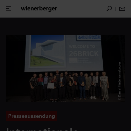
© Daniel Hinterramskogler
Presseaussendung