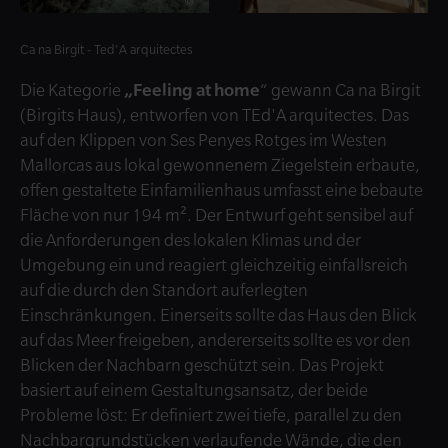
Ca na Birgit - Ted'A arquitectes
Die Kategorie
„Feeling at home
“ gewann Ca na Birgit
(Birgits Haus), entworfen von TEd'A arquitectes. Das
auf den Klippen von Ses Penyes Rotges im Westen
Mallorcas aus lokal gewonnenem Ziegelstein erbaute,
offen gestaltete Einfamilienhaus umfasst eine bebaute
Fläche von nur 194 m². Der Entwurf geht sensibel auf
die Anforderungen des lokalen Klimas und der
Umgebung ein und reagiert gleichzeitig einfallsreich
auf die durch den Standort auferlegten
Einschränkungen. Einerseits sollte das Haus den Blick
auf das Meer freigeben, andererseits sollte es vor den
Blicken der Nachbarn geschützt sein. Das Projekt
basiert auf einem Gestaltungsansatz, der beide
Probleme löst: Er definiert zwei tiefe, parallel zu den
Nachbargrundstücken verlaufende Wände, die den