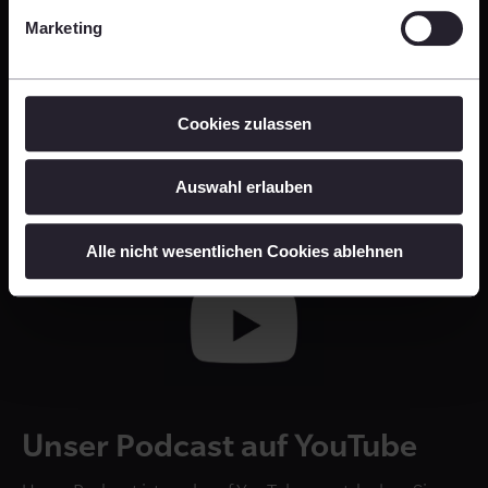
Marketing
Unser Podcast ist auf allen gängigen
Podcast-
Plattformen
verfügbar – jetzt abonnieren und keine
Folge verpassen!
Cookies zulassen
Jetzt auf Spotify abonnieren!
Auswahl erlauben
Alle nicht wesentlichen Cookies ablehnen
Unser Podcast auf YouTube