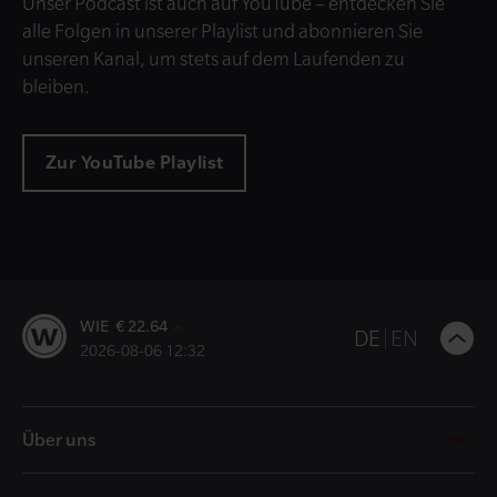
Unser Podcast ist auch auf YouTube – entdecken Sie
alle Folgen in unserer Playlist und abonnieren Sie
unseren Kanal, um stets auf dem Laufenden zu
bleiben.
Zur YouTube Playlist
WIE € 22.64
B
DE
EN
2026-08-06 12:32
t
t
Über uns