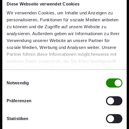
Download des Transkripts
Diese Webseite verwendet Cookies
Wir verwenden Cookies, um Inhalte und Anzeigen zu
Heimo Scheuch Podcast, Episode 32 -
personalisieren, Funktionen für soziale Medien anbieten
Kreislaufwirtschaft, Julika Dittrich
zu können und die Zugriffe auf unsere Website zu
PDF 79 KB
analysieren. Außerdem geben wir Informationen zu Ihrer
Verwendung unserer Website an unsere Partner für
soziale Medien, Werbung und Analysen weiter. Unsere
Partner führen diese Informationen möglicherweise mit
weiteren Daten zusammen, die Sie ihnen bereitgestellt
haben oder die sie im Rahmen Ihrer Nutzung der Dienste
gesammelt haben.
Einwilligungsauswahl
Notwendig
Präferenzen
Abonnieren Sie unseren
Statistiken
Podcast