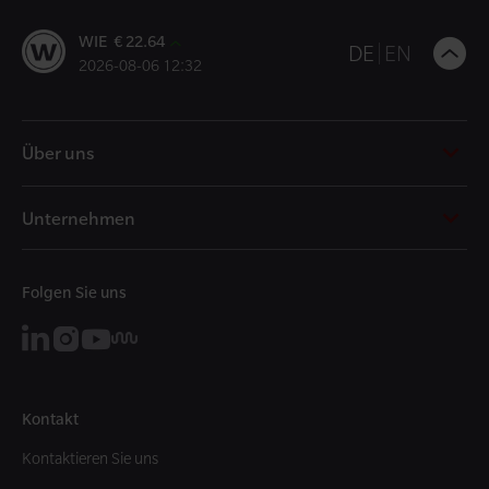
WIE € 22.64
B
DE
EN
2026-08-06 12:32
t
t
Über uns
Unternehmen
Folgen Sie uns
Kontakt
Kontaktieren Sie uns