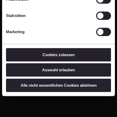
Statistiken
Marketing
Abonnieren Sie unseren
Podcast
Cookies zulassen
Unser Podcast ist auf allen gängigen
Podcast-
Plattformen
verfügbar – jetzt abonnieren und keine
Auswahl erlauben
Folge verpassen!
Alle nicht wesentlichen Cookies ablehnen
Jetzt auf Spotify abonnieren!