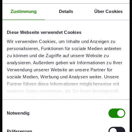
Die Bedeutung des Kapitalmarktes
Zustimmung
Details
Über Cookies
Die Rolle Mitteleuropas bei der Gestaltung Europas
Schaffung eines integrierten europäischen Finanz-
Diese Webseite verwendet Cookies
und Bildungsrahmens
Wir verwenden Cookies, um Inhalte und Anzeigen zu
personalisieren, Funktionen für soziale Medien anbieten
Download des Transkripts
zu können und die Zugriffe auf unsere Website zu
analysieren. Außerdem geben wir Informationen zu Ihrer
Heimo Scheuch Podcast, Episode 34 -
Verwendung unserer Website an unsere Partner für
Wirtschaftsskandale und Korruption,
soziale Medien, Werbung und Analysen weiter. Unsere
Andreas Treichl
Partner führen diese Informationen möglicherweise mit
PDF 77 KB
weiteren Daten zusammen, die Sie ihnen bereitgestellt
haben oder die sie im Rahmen Ihrer Nutzung der Dienste
gesammelt haben.
Einwilligungsauswahl
Notwendig
Präferenzen