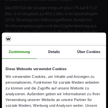
Das EBITDA der Gruppe stieg um plus 3 % auf 415,0
Mio. € im Vergleich zu 404,3 Mio. € im Geschäftsjahr
2016. Bereinigt um Währungseffekte, Kosten für
Strukturanpassungen und den Ergebnisbeitrag aus
Akquisitionen und Liegenschaftsverkäufen stieg das
EBITDA organisch um 7 % auf 407,9 Mio. €.
Der Nettogewinn konnte in der Berichtsperiode
Zustimmung
Details
Über Cookies
deutlich von 82,0 Mio. € auf 123,2 Mio. € erhöht
werden – das entspricht einem Anstieg von 50 %.
Diese Webseite verwendet Cookies
Wir verwenden Cookies, um Inhalte und Anzeigen zu
personalisieren, Funktionen für soziale Medien anbieten
zu können und die Zugriffe auf unsere Website zu
Unser Ziel ist es, Wert für unsere
analysieren. Außerdem geben wir Informationen zu Ihrer
Verwendung unserer Website an unsere Partner für
Aktionäre zu schaffen. Die
soziale Medien, Werbung und Analysen weiter. Unsere