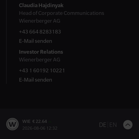
Claudia Hajdinyak
Head of Corporate Communications
Wienerberger AG
+43 664 8283183
E-Mail senden
Investor Relations
Wienerberger AG
+43 1 60192 10221
E-Mail senden
WIE € 22.64
B
DE
EN
2026-08-06 12:32
t