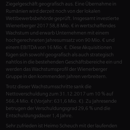
Ziegelgeschäft geografisch aus. Eine Übernahme in
Rumänien wird derzeit noch von der lokalen
Wettbewerbsbehörde geprüft. Insgesamt investierte
Wienerberger 2017 58,8 Mio. € in wertschaffendes
Wachstum und erwarb Unternehmen mit einem
hochgerechneten Jahresumsatz von 90 Mio. € und
einem EBITDA von 16 Mio. €. Diese Akquisitionen
fügen sich sowohl geografisch als auch strategisch
nahtlos in die bestehenden Geschäftsbereiche ein und
werden das Wachstumsprofil der Wienerberger
Gruppe in den kommenden Jahren verbreitern.
Trotz dieser Wachstumsschritte sank die
Nettoverschuldung zum 31.12.2017 um 10 % auf
566,4 Mio. € (Vorjahr: 631,6 Mio. €). Zu Jahresende
betrugen der Verschuldungsgrad 29,6 % und die
Entschuldungsdauer 1,4 Jahre.
Sehr zufrieden ist Heimo Scheuch mit der laufenden