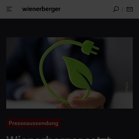
© Andrey Popov
Presseaussendung