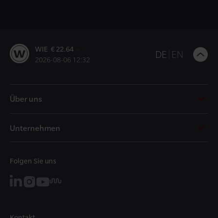
WIE € 22.64
B
DE
EN
2026-08-06 12:32
t
t
Über uns
Unternehmen
Folgen Sie uns
Kontakt