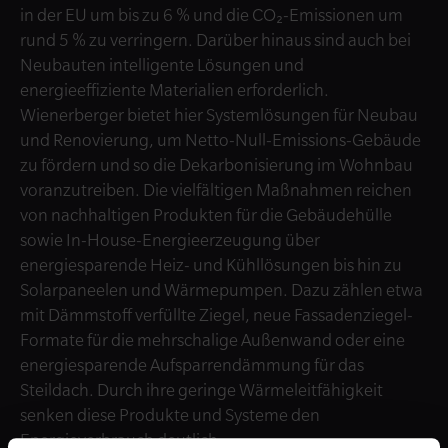
in der EU um bis zu 6 % und die CO₂-Emissionen um
rund 5 % zu verringern. Darüber hinaus sind auch bei
Neubauten intelligente Lösungen und
energieeffiziente Materialien erforderlich.
Wienerberger bietet hier Systemlösungen für Neubau
und Renovierung, um Netto-Null-Emissions-Gebäude
zu fördern und so die Dekarbonisierung im Wohnbau
voranzutreiben. Die vielfältigen Maßnahmen reichen
von nachhaltigen Produkten für die Gebäudehülle
sowie In-House-Energieerzeugung über
energiesparende Heiz- und Kühllösungen bis hin zu
Solarpaneelen und Wärmepumpen. Dazu zählen etwa
mit Dämmstoff verfüllte Ziegel, neue Fassadenziegel-
Formate für die mehrschalige Außenwand oder eine
energiesparende Aufsparrendämmung für das
Steildach. Durch ihre geringe Wärmeleitfähigkeit
senken diese Produkte und Systeme den
Energieverbrauch deutlich.