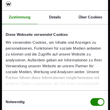
Klimafreundliche Ziegel
Zustimmung
Details
Über Cookies
produzieren
Ein weiterer Hebel zur Energiereduktion ist die
Diese Webseite verwendet Cookies
Produktion, denn insbesondere das Trocknen und
Wir verwenden Cookies, um Inhalte und Anzeigen zu
Brennen von Ziegeln ist ein energieintensiver Prozess.
personalisieren, Funktionen für soziale Medien anbieten
Wienerberger macht diesen kontinuierlich
zu können und die Zugriffe auf unsere Website zu
klimafreundlicher – etwa durch die
analysieren. Außerdem geben wir Informationen zu Ihrer
Wärmepumpentechnologie zur Verbesserung der
Verwendung unserer Website an unsere Partner für
Energieeffizienz bei der Trocknung oder den Einsatz
soziale Medien, Werbung und Analysen weiter. Unsere
hocheffizienter, neuartiger Ofentechnologie auf Basis
Partner führen diese Informationen möglicherweise mit
von Ökostrom. Am Produktionsstandort Kortemark
weiteren Daten zusammen, die Sie ihnen bereitgestellt
von Wienerberger in Belgien kommt Letztere bereits
haben oder die sie im Rahmen Ihrer Nutzung der Dienste
für die Herstellung klimaneutraler Ziegelriemchen zum
gesammelt haben.
Einwilligungsauswahl
Einsatz.
Notwendig
Auch am Standort in Uttendorf in Österreich wird