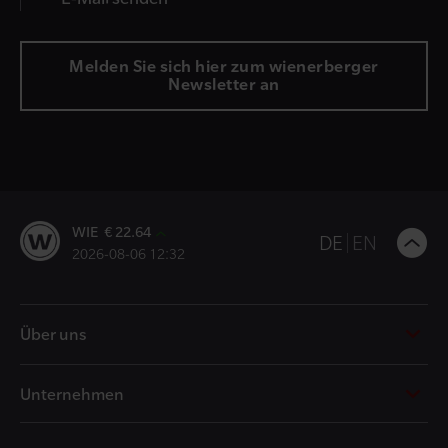
Melden Sie sich hier zum wienerberger
Newsletter an
WIE € 22.64
B
DE
EN
2026-08-06 12:32
t
t
Über uns
Unternehmen