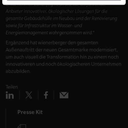
Unternehmen zukünftig noch stärker als führender
Anbieter innovativer, ökologischer Lösungen für die
gesamte Gebäudehülle im Neubau und der Renovierung
sowie für Infrastruktur im Wasser- und
Energiemanagement wahrgenommen wird.“
Ergänzend hat wienerberger den gesamten
Außenauftritt der neuen Gesamtmarke modernisiert,
um auch visuell die Transformation hin zu einem noch
innovativeren und noch ökologischeren Unternehmen
abzubilden.
Teilen
Teilen
Teilen
Teilen
Teilen
x
mail
linkedin
facebook
Presse Kit