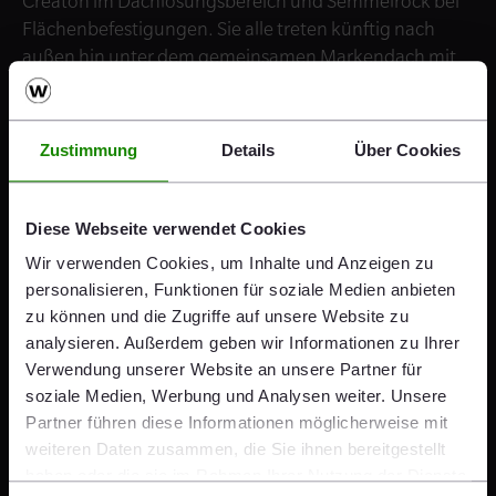
Creaton im Dachlösungsbereich und Semmelrock bei
Flächenbefestigungen. Sie alle treten künftig nach
außen hin unter dem gemeinsamen Markendach mit
dem Zusatz „wienerberger“ auf.
Zustimmung
Details
Über Cookies
Diese Webseite verwendet Cookies
"Wir wollen die alten
Wir verwenden Cookies, um Inhalte und Anzeigen zu
Konnotationen hinter uns lassen,
personalisieren, Funktionen für soziale Medien anbieten
zu können und die Zugriffe auf unsere Website zu
wienerberger neu positionieren
analysieren. Außerdem geben wir Informationen zu Ihrer
und ein klares Bild der
Verwendung unserer Website an unsere Partner für
soziale Medien, Werbung und Analysen weiter. Unsere
wienerberger Welt bei all unseren
Partner führen diese Informationen möglicherweise mit
Stakeholdern verankern."
weiteren Daten zusammen, die Sie ihnen bereitgestellt
haben oder die sie im Rahmen Ihrer Nutzung der Dienste