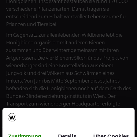
Honigbienen. Insgesamt bestäuben sie rund 170.000
verschiedene Pflanzenarten. Damit tragen sie
entscheidend zum Erhalt wertvoller Lebensräume für
Pflanzen und Tiere bei.
Im Gegensatz zur alleinlebenden Wildbiene lebt die
Honigbiene organisiert mit anderen Bienen
zusammen und überwintert gemeinsam mit ihren
Artgenossen. Die vier Bienenvölker für das Projekt von
wienerberger sind eine Konstellation aus einem
Jungvolk und drei Völkern aus Schwärmen eines
Imkers. Von Juni bis Mitte September dieses Jahres
befanden sich die Honigbienen noch auf dem Dach des
Bundes-Blindenerziehungsinstituts in Wien. Der
Transport zum wienerberger Headquarter erfolgte
behutsam und in Kisten mit zwei großen Autos.
Geschafft: Die vier Bienenstöcke befinden sich
Zustimmung
Details
Über Cookies