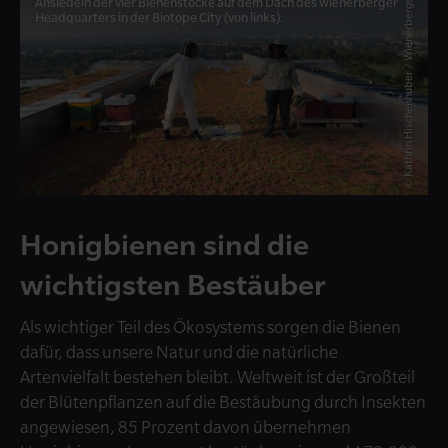
© Kathrin Hischenhuber / Wienerberger AG
Ansiedeln der vier Bienenstöcke auf dem Dach des wienerberger
Headquarters in der Biotope City (von links).
Honigbienen sind die
wichtigsten Bestäuber
Als wichtiger Teil des Ökosystems sorgen die Bienen
dafür, dass unsere Natur und die natürliche
Artenvielfalt bestehen bleibt. Weltweit ist der Großteil
der Blütenpflanzen auf die Bestäubung durch Insekten
angewiesen, 85 Prozent davon übernehmen