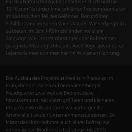
Für das Naturschutzgebiet charakteristisch sind die
1976 zum Naturdenkmal erklärten Trockenrasenfluren
im südöstlichen Teil des Geländes. Den größten
Schilfbestand im Süden Wiens hat der Wienerbergteich
zu bieten. Im Schilf-Röhricht finden vor allem
Singvögel wie Drosselrohrsänger oder Rohrammer
geeignete Nistmöglichkeiten. Auch Vögel aus anderen
Lebensräumen kommen hier im Winter an Nahrung.
Der Ausbau des Projekts ist bereits in Planung: Im
Frühjahr 2021 sollen auf dem wienerberger
Headquarter zwei weitere Bienenstöcke
hinzukommen. Mit vielen größeren und kleineren
Projekten wie diesen stärkt wienerberger die
Artenvielfalt an den Unternehmensstandorten. So
leistet das Unternehmen auch einen Beitrag zur
europäischen Biodiversitätsstrategie bis 2030.