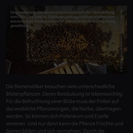
© Kathrin Hischenhuber / Wienerberger AG
Eingewöhnung: Die Bienen müssen sich nach der Übersiedlung
vom Dach des Bundes-Blindenerziehungsinstituts in Wien zum
wienerberger Headquarter erst einmal an die neue Umgebung
gewöhnen.
Die Bienenvölker besuchen viele unterschiedliche
Blütenpflanzen. Deren Bestäubung ist lebenswichtig:
Für die Befruchtung einer Blüte muss der Pollen auf
das weibliche Pflanzenorgan, die Narbe, übertragen
werden. So können sich Pollenkorn und Eizelle
vereinen. Und nur dann kann die Pflanze Früchte und
Samen bilden und sich vermehren. Durch die