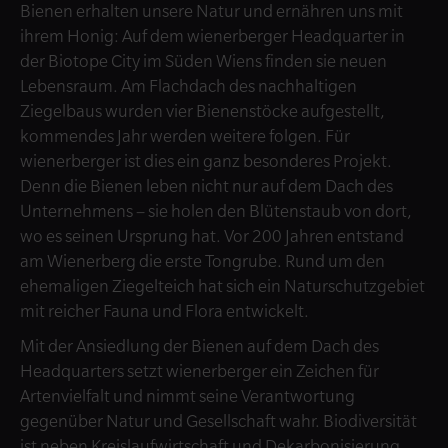
Bienen erhalten unsere Natur und ernähren uns mit
ihrem Honig: Auf dem wienerberger Headquarter in
der Biotope City im Süden Wiens finden sie neuen
Lebensraum. Am Flachdach des nachhaltigen
Ziegelbaus wurden vier Bienenstöcke aufgestellt,
kommendes Jahr werden weitere folgen. Für
wienerberger ist dies ein ganz besonderes Projekt.
Denn die Bienen leben nicht nur auf dem Dach des
Unternehmens – sie holen den Blütenstaub von dort,
wo es seinen Ursprung hat. Vor 200 Jahren entstand
am Wienerberg die erste Tongrube. Rund um den
ehemaligen Ziegelteich hat sich ein Naturschutzgebiet
mit reicher Fauna und Flora entwickelt.
Mit der Ansiedlung der Bienen auf dem Dach des
Headquarters setzt wienerberger ein Zeichen für
Artenvielfalt und nimmt seine Verantwortung
gegenüber Natur und Gesellschaft wahr. Biodiversität
ist neben Kreislaufwirtschaft und Dekarbonisierung