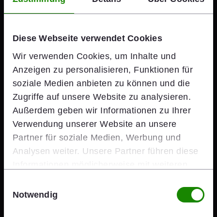
© Kathrin Hischenhuber / Wienerberger AG
nun auf der 300 Quadratmeter großen,
begrünten Dachterrasse des wienerberger
Headquarters.
Diese Webseite verwendet Cookies
Wir verwenden Cookies, um Inhalte und
Anzeigen zu personalisieren, Funktionen für
soziale Medien anbieten zu können und die
Zugriffe auf unsere Website zu analysieren.
Außerdem geben wir Informationen zu Ihrer
Fleißige Arbeiterinnen
Verwendung unserer Website an unsere
sichern Tier- und
Partner für soziale Medien, Werbung und
Pflanzenvielfalt
Analysen weiter. Unsere Partner führen diese
Informationen möglicherweise mit weiteren
Die Honigbienen übernehmen wichtige Aufgaben für
Daten zusammen, die Sie ihnen bereitgestellt
Einwilligungsauswahl
den Erhalt der Biodiversität im Naturschutzgebiet.
haben oder die sie im Rahmen Ihrer Nutzung
Notwendig
Während eines Ausflugs fliegt eine Biene mehrere
der Dienste gesammelt haben.
Blüten an und sammelt den Nektar im Honigtank in