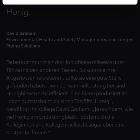
Honig.
David Graham
Environmental, Health and Safety Manager bei wienerberger
Piping Solutions
Dabei kommuniziert die Honigbiene teilweise über
Tänze mit den anderen Bienen. So kann sie ihre
Artgenossen rekrutieren, sollte sie eine gute Stelle
gefunden haben. „Von der Sammelleistung her sind
Honigbienen sehr effizient. Eine Biene produziert im
Leben durchschnittlich einen Teelöffel Honig“,
bekräftigt ihr Kollege David Graham. „Je nachdem, wie
viel Honig am Ende übrigbleibt, dürfen sich die
Kolleginnen und Kollegen vielleicht sogar über eine
Kostprobe freuen.“