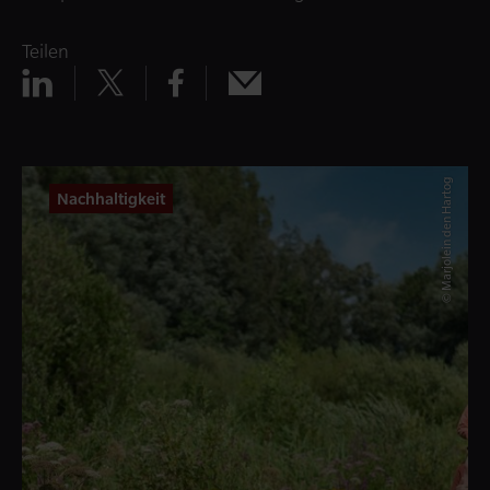
Teilen
Teilen
Teilen
Teilen
Teilen
x
mail
linkedin
facebook
© Marjolein den Hartog
Nachhaltigkeit