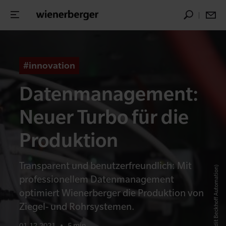
#innovation
Datenmanage­ment:
Neuer Turbo für die
Produktion
Transparent und benutzerfreundlich: Mit
© Sandra Winter (Credit Beckhoff Automation)
professionellem Datenmanagement
optimiert Wienerberger die Produktion von
Ziegel- und Rohrsystemen.
01.12.2021
•
5 min