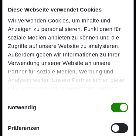
skalierbare Lösung entwickelt.
Diese Webseite verwendet Cookies
Wir verwenden Cookies, um Inhalte und
Anzeigen zu personalisieren, Funktionen für
soziale Medien anbieten zu können und die
Zugriffe auf unsere Website zu analysieren.
„Mit unserem breitgefächerten
Außerdem geben wir Informationen zu Ihrer
Digitalisierungsansatz haben wir
Verwendung unserer Website an unsere
Partner für soziale Medien, Werbung und
Wienerberger dabei unterstützt,
Mehr erfahren
Analysen weiter. Unsere Partner führen diese
Datenströme aufzunehmen, zu
Informationen möglicherweise mit weiteren
Teilen
speichern, zu analysieren und zu
Daten zusammen, die Sie ihnen bereitgestellt
Teilen
Teilen
Teilen
Einwilligungsauswahl
Teilen
haben oder die sie im Rahmen Ihrer Nutzung
visualisieren.“
Notwendig
x
mail
linkedin
facebook
der Dienste gesammelt haben.
Erfahren Sie mehr über
Präferenzen
Manuel Hausjell