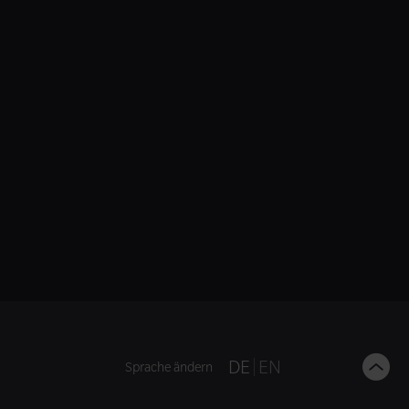
B
DE
EN
Sprache ändern
t