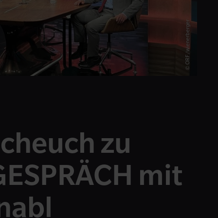
© ORF/wienerberger
cheuch zu
 GESPRÄCH mit
nabl