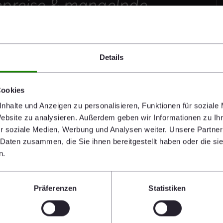
iepreise & mangelnde
chische Regierung muss
rtung nehmen!"
Details
Cookies
e Zukunft zu sichern fordert Heimo Scheuch:
nhalte und Anzeigen zu personalisieren, Funktionen für soziale
Website zu analysieren. Außerdem geben wir Informationen zu I
mittel- und Energiepreise in Österreich liegen deutlich
r soziale Medien, Werbung und Analysen weiter. Unsere Partner
egierung muss rasch Entlastung schaffen, nicht auf
 Daten zusammen, die Sie ihnen bereitgestellt haben oder die s
n.
ch:
Die Industrie ist Eckpfeiler für Wohlstand und
ähigkeit steht unter Druck – insbesondere durch hohe
Präferenzen
Statistiken
e Energietransformation zu nachhaltigeren Quellen
ompreise müssen wettbewerbsfähig sein, um