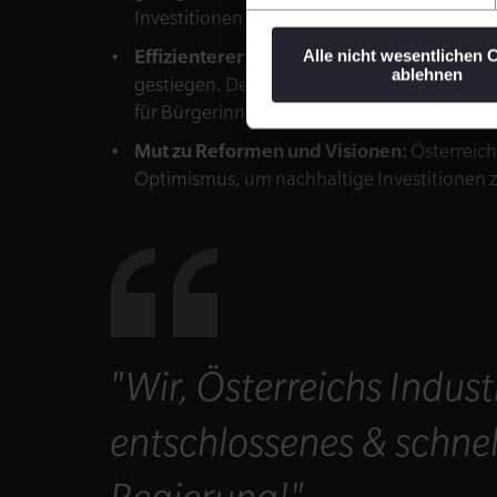
Investitionen zu sichern.
Effizienterer Staat, niedrigere Kosten:
Ver
Alle nicht wesentlichen 
ablehnen
gestiegen. Der Staat muss effizienter und 
für Bürgerinnen und Bürger.
Mut zu Reformen und Visionen:
Österreic
Optimismus, um nachhaltige Investitionen 
"Wir, Österreichs Industr
entschlossenes & schne