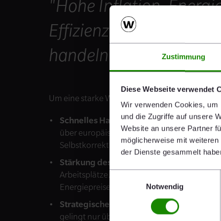
"Hohe Inflation, Energ
Effizienz. Die Österrei
handeln und Verantwo
Zustimmung
Diese Webseite verwendet 
Um eine starke Wirtschaft und eine nachhaltig
Wir verwenden Cookies, um I
und die Zugriffe auf unsere 
Schnelles Handeln gegen Inflation:
Lebens
Website an unsere Partner fü
über europäischen Vergleichsländern. Die R
möglicherweise mit weiteren
Selbstkorrektur warten.
der Dienste gesammelt habe
Stärkung des Industriestandorts Österrei
Arbeitsplätze. Internationale Wettbewerbsf
Einwilligungsauswahl
Energiepreise und hohe Arbeitskosten.
Notwendig
Strategische, planbare Energiepreise:
Di
gelingt nur über langfristige Planung. Str