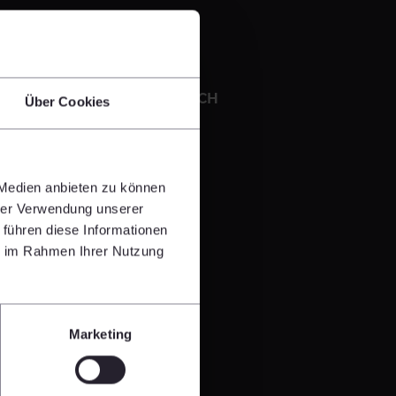
Transkript - DAS GESPRÄCH
Über Cookies
PDF 295 KB
 Medien anbieten zu können
hrer Verwendung unserer
 führen diese Informationen
ie im Rahmen Ihrer Nutzung
Marketing