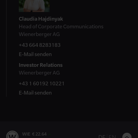
Claudia Hajdinyak
Head of Corporate Communications
Wienerberger AG
+43 664 8283183
E-Mail senden
Investor Relations
Wienerberger AG
+43 1 60192 10221
E-Mail senden
WIE € 22.64
B
DE
EN