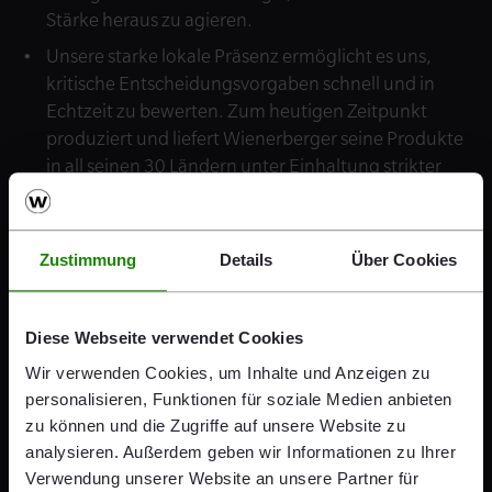
Stärke heraus zu agieren.
Unsere starke lokale Präsenz ermöglicht es uns,
kritische Entscheidungsvorgaben schnell und in
Echtzeit zu bewerten. Zum heutigen Zeitpunkt
produziert und liefert Wienerberger seine Produkte
in all seinen 30 Ländern unter Einhaltung strikter
Sicherheitsvorschriften und Hygienemaßnahmen.
Während dieser Zeit werden der Vorstand und das
Management von Wienerberger unsere
Zustimmung
Details
Über Cookies
Kostenstrukturen und Investitionen weiter
überprüfen, um sicherzustellen, dass unsere
Strategie vollständig auf die sich ändernden
Diese Webseite verwendet Cookies
Marktbedingungen abgestimmt ist.
Wir verwenden Cookies, um Inhalte und Anzeigen zu
Wienerberger beobachtet kontinuierlich die Lage in
personalisieren, Funktionen für soziale Medien anbieten
allen Märkten, um die von den jeweiligen
zu können und die Zugriffe auf unsere Website zu
Regierungen vorgegebenen Maßnahmen im
analysieren. Außerdem geben wir Informationen zu Ihrer
Unternehmen entsprechend umzusetzen. Ein
Verwendung unserer Website an unsere Partner für