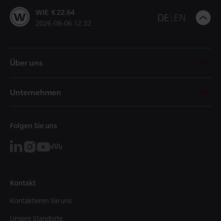
WIE € 22.64
B
DE
EN
2026-08-06 12:32
t
t
Über uns
Unternehmen
Folgen Sie uns
Kontakt
Kontaktieren Sie uns
Unsere Standorte