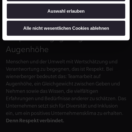
sie ihre Ideen und Gedanken
Auswahl erlauben
äußern können.”
Alle nicht wesentlichen Cookies ablehnen
Respekt: Begegnungen auf
Augenhöhe
Menschen und der Umwelt mit Wertschätzung und
Verantwortung zu begegnen, das ist Respekt.
Bei
wienerberger bedeutet das: Teamarbeit auf
Augenhöhe, ein Gleichgewicht zwischen Geben und
Nehmen sowie das Wissen, die vielfältigen
Erfahrungen und Bedürfnisse anderer zu schätzen. Das
Unternehmen setzt sich für Diversität und Inklusion
ein, um ein positives Unternehmensklima zu erhalten.
Denn Respekt verbindet.