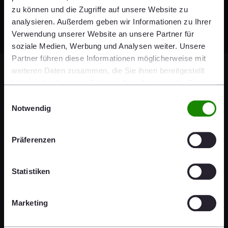
(hyper-)link from this website.
zu können und die Zugriffe auf unsere Website zu
analysieren. Außerdem geben wir Informationen zu Ihrer
Verwendung unserer Website an unsere Partner für
soziale Medien, Werbung und Analysen weiter. Unsere
Partner führen diese Informationen möglicherweise mit
weiteren Daten zusammen, die Sie ihnen bereitgestellt
WIE € 22.64
B
EN
DE
haben oder die sie im Rahmen Ihrer Nutzung der Dienste
2026-08-06 12:32
t
gesammelt haben.
Einwilligungsauswahl
t
Notwendig
About us
Präferenzen
Corporate
Statistiken
Follow us
Marketing