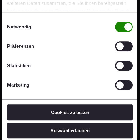
weiteren Daten zusammen, die Sie ihnen bereitgestellt
haben oder die sie im Rahmen Ihrer Nutzung der Dienste
gesammelt haben.
Einwilligungsauswahl
Notwendig
Further Information
Präferenzen
wienerberger Solutions
Statistiken
Marketing
Information for Investors &
Analysts
Cookies zulassen
Auswahl erlauben