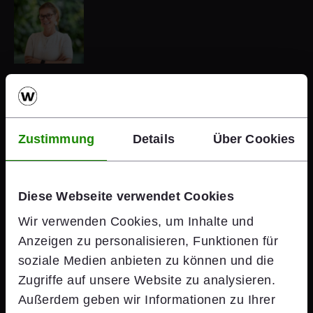
Claudia Hajdinyak
Head of Corporate Communications
Wienerberger AG
© Daniel Hinterramskogler
Zustimmung
Details
Über Cookies
+43 664 8283183
Send e-mail
Contact via LinkedIn
Diese Webseite verwendet Cookies
Wir verwenden Cookies, um Inhalte und
Anzeigen zu personalisieren, Funktionen für
soziale Medien anbieten zu können und die
Zugriffe auf unsere Website zu analysieren.
Teresa Pinzolits
Außerdem geben wir Informationen zu Ihrer
Deputy Head of Corporate Communications