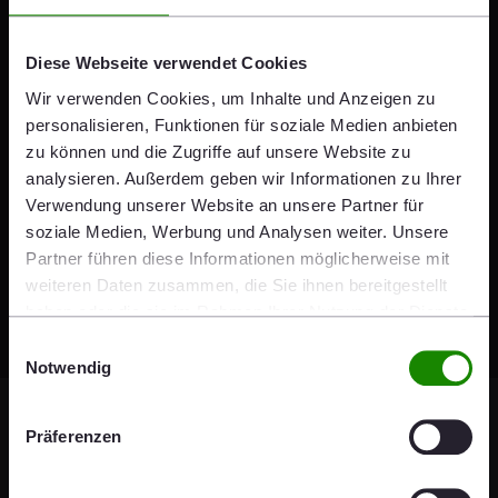
Diese Webseite verwendet Cookies
Wir verwenden Cookies, um Inhalte und Anzeigen zu
Alfredo Sibilia
personalisieren, Funktionen für soziale Medien anbieten
zu können und die Zugriffe auf unsere Website zu
Senior Officer Investor Relations
analysieren. Außerdem geben wir Informationen zu Ihrer
Wienerberger AG
Verwendung unserer Website an unsere Partner für
© © Katharina Schiffl
soziale Medien, Werbung und Analysen weiter. Unsere
+43 1 60192 10221
Partner führen diese Informationen möglicherweise mit
Send e-mail
weiteren Daten zusammen, die Sie ihnen bereitgestellt
haben oder die sie im Rahmen Ihrer Nutzung der Dienste
gesammelt haben.
Einwilligungsauswahl
Notwendig
WIE € 22.64
B
EN
DE
Präferenzen
2026-08-06 12:32
t