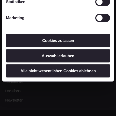
t
Statistiken
About us
Marketing
Corporate
Cookies zulassen
Follow us
Auswahl erlauben
Alle nicht wesentlichen Cookies ablehnen
Contact
Contact us
Locations
Newsletter