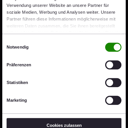
Verwendung unserer Website an unsere Partner für
soziale Medien, Werbung und Analysen weiter. Unsere
Partner führen diese Informationen möglicherweise mit
weiteren Daten zusammen, die Sie ihnen bereitgestellt
haben oder die sie im Rahmen Ihrer Nutzung der Dienste
gesammelt haben.
Einwilligungsauswahl
Notwendig
Subscribe to our podcast
Präferenzen
Our Podcast is available on all major
podcast
platforms
– subscribe now and never miss an episode
Statistiken
Subscribe now on Spotify!
Marketing
Cookies zulassen