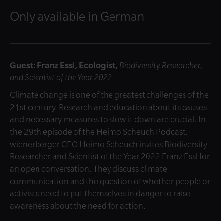
Only available in German
Guest: Franz Essl, Ecologist,
Biodiversity Researcher,
and Scientist of the Year 2022
Climate change is one of the greatest challenges of the
21st century. Research and education about its causes
and necessary measures to slow it down are crucial. In
the 29th episode of the Heimo Scheuch Podcast,
wienerberger CEO Heimo Scheuch invites Biodiversity
Researcher and Scientist of the Year 2022 Franz Essl for
an open conversation. They discuss climate
communication and the question of whether people or
activists need to put themselves in danger to raise
awareness about the need for action.