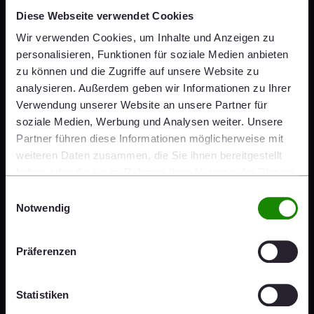
Diese Webseite verwendet Cookies
Wir verwenden Cookies, um Inhalte und Anzeigen zu
Download the translated transcript
personalisieren, Funktionen für soziale Medien anbieten
(Original version is in GER)
zu können und die Zugriffe auf unsere Website zu
analysieren. Außerdem geben wir Informationen zu Ihrer
Podcast Transcript, Episode 29, EN
Verwendung unserer Website an unsere Partner für
PDF 168 KB
soziale Medien, Werbung und Analysen weiter. Unsere
Partner führen diese Informationen möglicherweise mit
weiteren Daten zusammen, die Sie ihnen bereitgestellt
haben oder die sie im Rahmen Ihrer Nutzung der Dienste
gesammelt haben.
Einwilligungsauswahl
Notwendig
Präferenzen
Statistiken