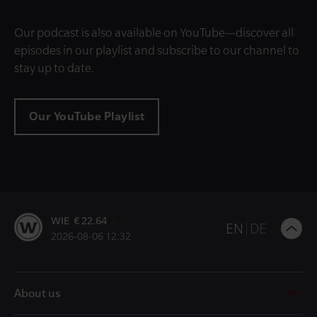
Our podcast is also available on YouTube—discover all
episodes in our playlist and subscribe to our channel to
stay up to date.
Our YouTube Playlist
WIE € 22.64
B
EN
DE
2026-08-06 12:32
t
t
About us