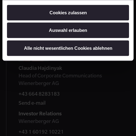
Press Release: Change in Corporate
Communications
Cookies zulassen
PDF 207 KB
Auswahl erlauben
Contact
Alle nicht wesentlichen Cookies ablehnen
Claudia Hajdinyak
Head of Corporate Communications
Wienerberger AG
+43 664 8283183
Send e-mail
Investor Relations
Wienerberger AG
+43 1 60192 10221