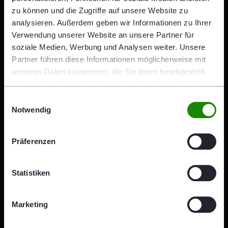
zu können und die Zugriffe auf unsere Website zu
Judith Hinterberger
, Assistant to CEO,
analysieren. Außerdem geben wir Informationen zu Ihrer
Wienerberger AG
Verwendung unserer Website an unsere Partner für
t +43 1 601 92 - 10111
soziale Medien, Werbung und Analysen weiter. Unsere
|
communication@wienerberger.com
Partner führen diese Informationen möglicherweise mit
Klaus Ofner
, Head of Investor Relations,
weiteren Daten zusammen, die Sie ihnen bereitgestellt
Wienerberger AG
haben oder die sie im Rahmen Ihrer Nutzung der Dienste
t +43 1 601 92 - 10221
gesammelt haben.
Einwilligungsauswahl
|
investor@wienerberger.com
Notwendig
Share
Präferenzen
Share
Share
Share
Share
x
mail
linkedin
facebook
Statistiken
Press Kit
Marketing