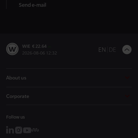
Send e-mail
WIE € 22.64
B
EN
DE
2026-08-06 12:32
t
t
About us
Corporate
Follow us