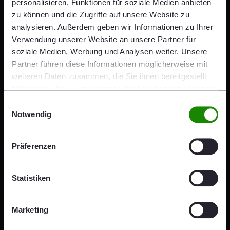
personalisieren, Funktionen für soziale Medien anbieten
zu können und die Zugriffe auf unsere Website zu
analysieren. Außerdem geben wir Informationen zu Ihrer
Verwendung unserer Website an unsere Partner für
soziale Medien, Werbung und Analysen weiter. Unsere
Annual General Meeting
Partner führen diese Informationen möglicherweise mit
weiteren Daten zusammen, die Sie ihnen bereitgestellt
haben oder die sie im Rahmen Ihrer Nutzung der Dienste
gesammelt haben.
Einwilligungsauswahl
Notwendig
Präferenzen
Statistiken
Marketing