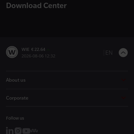
Download Center
WIE € 22.64
B
EN
2026-08-06 12:32
t
t
About us
Corporate
Follow us