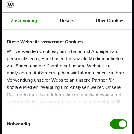
own shares, Wienerberger AG holds 1,770,289 own
shares.
Based on the redemption of 1,163,514 own shares,
Zustimmung
Details
Über Cookies
Wienerberger AG's share capital was reduced by a total
of EUR 1,163,514 effective as of 18 February 2020 and
now amounts to EUR 115,187,982, divided into
Diese Webseite verwendet Cookies
115,187,982 no-par value shares.
Wir verwenden Cookies, um Inhalte und Anzeigen zu
personalisieren, Funktionen für soziale Medien anbieten
Share
zu können und die Zugriffe auf unsere Website zu
Share
Share
Share
Share
analysieren. Außerdem geben wir Informationen zu Ihrer
x
mail
linkedin
facebook
Verwendung unserer Website an unsere Partner für
soziale Medien, Werbung und Analysen weiter. Unsere
Press Kit
Partner führen diese Informationen möglicherweise mit
weiteren Daten zusammen, die Sie ihnen bereitgestellt
haben oder die sie im Rahmen Ihrer Nutzung der Dienste
gesammelt haben.
Einwilligungsauswahl
Press Release: Wienerberger redeems own
Notwendig
shares